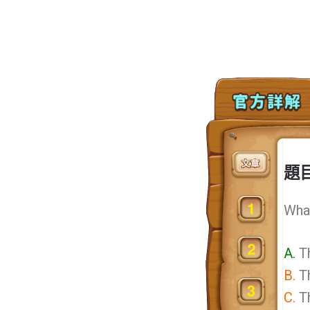
題
What
A.
T
B.
T
C.
T