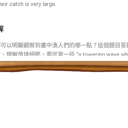
eir catch is very large.
解
們可以明顯觀察到畫中漁人們的哪一點？這個題目
答
意
、理解
情境細節，要從
第一段
“a towering wave whi
t to overwhelm three fishing boats and their cower
s. ” (
一滔天巨浪就要向三隻漁船及船上瑟縮的漁人
判斷出漁人們生命受到威脅，因此答案為A
.
Their liv
er.