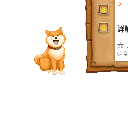
D.
Th
詳
我
注
abou
crew
下
)
dang