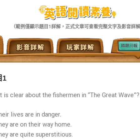
（範例僅顯示題目1詳解，正式文章可查看完整文字及影音詳
目1
 is clear about the fishermen in “The Great Wave”
heir lives are in danger.
hey are on their way home.
hey are quite superstitious.