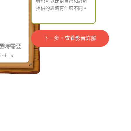
者也可以比對自己和詳解
提供的思路有什麼不同。
下一步，查看影音詳解
題時
需要
ch is
ing
劈空壓
es are in