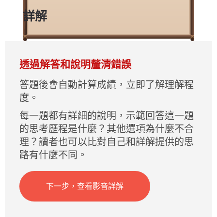
詳解
根據飲料店的公告可知，該飲料店的飲
料已全面使用天然蔗糖，不再使用果
透過解答和說明釐清錯誤
糖。而網頁2中提到：「攝取果糖後，不
答題後會自動計算成績，立即了解理解程
同於受到身體嚴密調控的葡萄糖，不受
度。
三磷酸腺苷以及檸檬酸調控的果糖，更
每一題都有詳細的說明，示範回答這一題
可能轉化為磷酸三碳糖，導致肝臟脂質
的思考歷程是什麼？其他選項為什麼不合
的內生性合成，造成三酸甘油酯濃度上
理？讀者也可以比對自己和詳解提供的思
升。當血中之三酸甘油酯超過正常值
路有什麼不同。
時，即稱為高血脂症，可能導致心臟疾
病，或腦中風、高血壓、糖尿病等慢性
下一步，查看影音詳解
疾病。」可以得知，果糖因為不受調
控，更容易影響食用者的身體健康，因